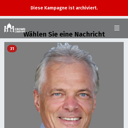
Diese Kampagne ist archiviert.
Jetzt
im
Wählen Sie eine Nachricht
Ständerat
31