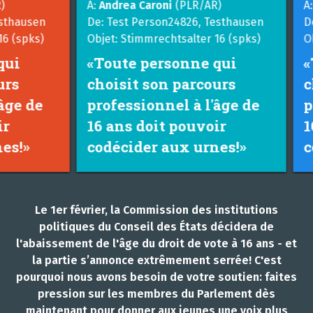
À:
Andrea Caroni
(PLR/AR)
À:
And
usen
De: Test Person24826, Testhausen
De: Te
pks)
Objet: Stimmrechtsalter 16 (spks)
Objet:
«Toute personne qui
«Tou
choisit son parcours
choi
 de
professionnel à l'âge de
prof
16 ans doit pouvoir
16 a
»
codécider aux urnes!»
codé
Le 1er février, la Commission des institutions
politiques du Conseil des États décidera de
l'abaissement de l'âge du droit de vote à 16 ans - et
la partie s’annonce extrêmement serrée! C'est
pourquoi nous avons besoin de votre soutien: faites
pression sur les membres du Parlement dès
maintenant pour donner aux jeunes une voix plus