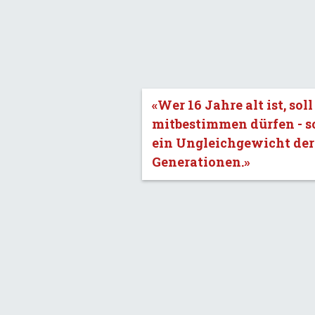
«Wer 16 Jahre alt ist, soll
mitbestimmen dürfen - s
ein Ungleichgewicht der
Generationen.»