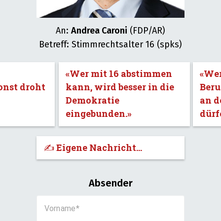
An:
Andrea Caroni
(FDP/AR)
Betreff: Stimmrechtsalter 16 (spks)
«Wer mit 16 abstimmen
«Wer
onst droht
kann, wird besser in die
Beru
Demokratie
an d
eingebunden.»
dürf
✍️ Eigene Nachricht...
Absender
Vorname