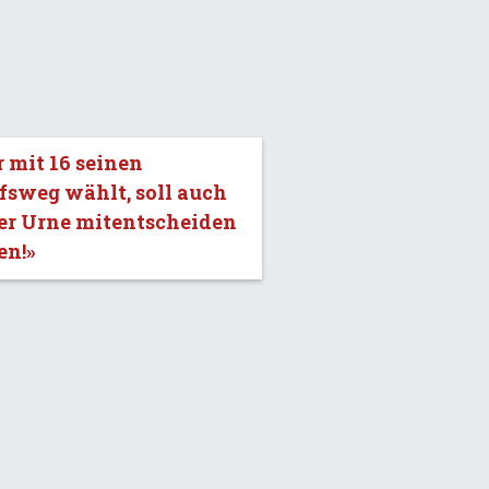
 mit 16 seinen
fsweg wählt, soll auch
er Urne mitentscheiden
en!»